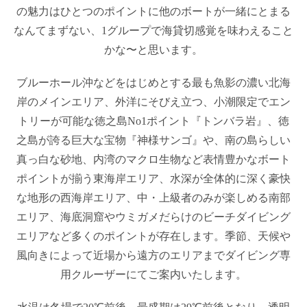
の魅力はひとつのポイントに他のボートが一緒にとまる
なんてまずない、1グループで海貸切感覚を味わえること
かな〜と思います。
ブルーホール沖などをはじめとする最も魚影の濃い北海
岸のメインエリア、外洋にそびえ立つ、小潮限定でエン
トリーが可能な徳之島No1ポイント『トンバラ岩』、徳
之島が誇る巨大な宝物『神様サンゴ』や、南の島らしい
真っ白な砂地、内湾のマクロ生物など表情豊かなボート
ポイントが揃う東海岸エリア、水深が全体的に深く豪快
な地形の西海岸エリア、中・上級者のみが楽しめる南部
エリア、海底洞窟やウミガメだらけのビーチダイビング
エリアなど多くのポイントが存在します。季節、天候や
風向きによって近場から遠方のエリアまでダイビング専
用クルーザーにてご案内いたします。